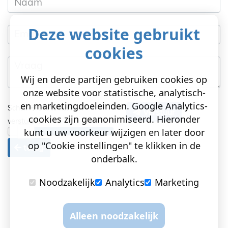
Naam
Deze website gebruikt
Email
cookies
Vraag
Wij en derde partijen gebruiken cookies op
onze website voor statistische, analytisch-
en marketingdoeleinden. Google Analytics-
Schuif
om te kunnen
Verstuur
cookies zijn geanonimiseerd. Hieronder
versturen!
kunt u uw voorkeur wijzigen en later door
op "Cookie instellingen" te klikken in de
terug
onderbalk.
Noodzakelijk
Analytics
Marketing
Alleen noodzakelijk