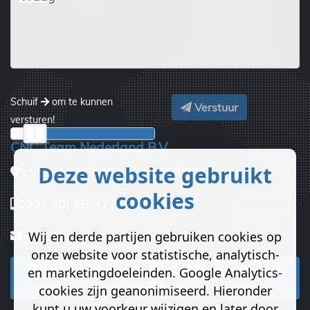
Schuif
om te kunnen
Verstuur
versturen!
CNC Team Nederland B.V.
Deze website gebruikt
't Veld 17 | 6666 MK HETEREN
cookies
0031-(0) 26-4721700
info@cncteam.nl
Wij en derde partijen gebruiken cookies op
onze website voor statistische, analytisch-
Algemene voorwaarden CNC Team Nederland
en marketingdoeleinden. Google Analytics-
B.V.
cookies zijn geanonimiseerd. Hieronder
kunt u uw voorkeur wijzigen en later door