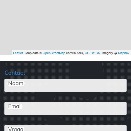
Leaflet
| Map data ©
OpenStreetMap
contributors,
CC-BY-SA
, Imagery �
Mapbox
Contact
Naam
Email
Vraag