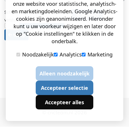
onze website voor statistische, analytisch-
en marketingdoeleinden. Google Analytics-
Schuif
om te kunnen
Verstuur
cookies zijn geanonimiseerd. Hieronder
versturen!
kunt u uw voorkeur wijzigen en later door
op "Cookie instellingen" te klikken in de
terug
onderbalk.
Noodzakelijk
Analytics
Marketing
Alleen noodzakelijk
Accepteer selectie
Accepteer alles
© cncteam.nl 2026