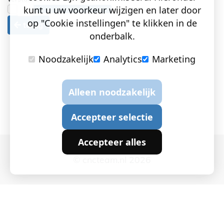
kunt u uw voorkeur wijzigen en later door
op "Cookie instellingen" te klikken in de
terug
onderbalk.
Noodzakelijk
Analytics
Marketing
Alleen noodzakelijk
Accepteer selectie
Accepteer alles
© cncteam.nl 2026
Cookie instellingen
|
Privacy en Cookies
|
Algemene