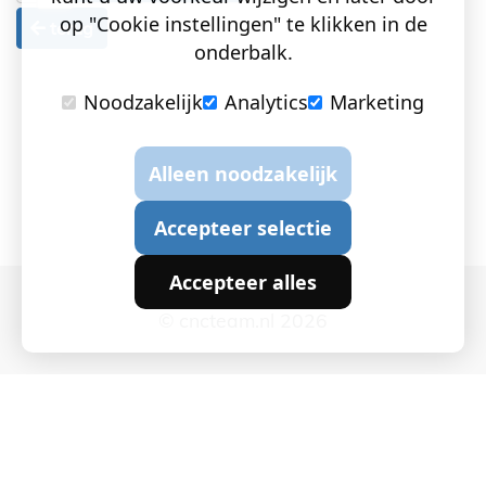
op "Cookie instellingen" te klikken in de
terug
onderbalk.
Noodzakelijk
Analytics
Marketing
Alleen noodzakelijk
Accepteer selectie
Accepteer alles
© cncteam.nl 2026
Cookie instellingen
|
Privacy en Cookies
|
Algemene