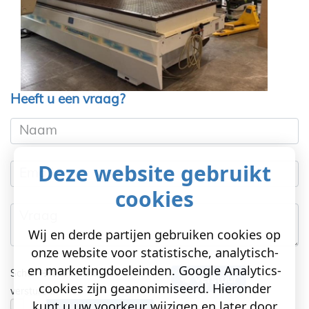
Heeft u een vraag?
Naam
Deze website gebruikt
Email
cookies
Vraag
Wij en derde partijen gebruiken cookies op
onze website voor statistische, analytisch-
en marketingdoeleinden. Google Analytics-
Schuif
om te kunnen
Verstuur
cookies zijn geanonimiseerd. Hieronder
versturen!
kunt u uw voorkeur wijzigen en later door