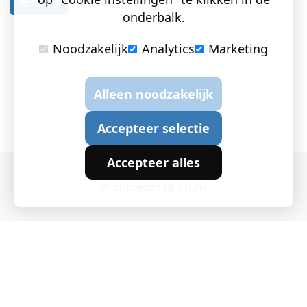
terug
onderbalk.
Noodzakelijk
Analytics
Marketing
Alleen noodzakelijk
Accepteer selectie
Accepteer alles
© cncteam.nl 2026
Cookie instellingen
|
Privacy en Cookies
|
Algemene