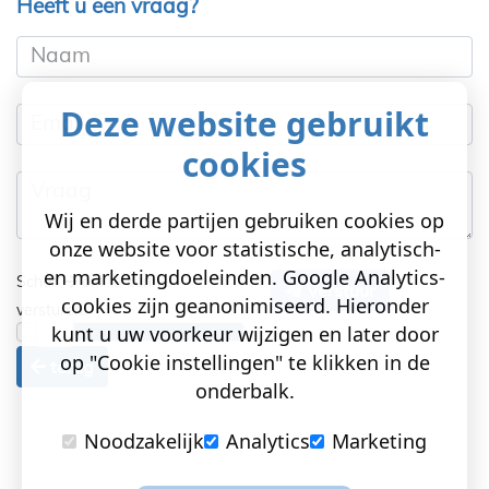
Heeft u een vraag?
Naam
Deze website gebruikt
Email
cookies
Vraag
Wij en derde partijen gebruiken cookies op
onze website voor statistische, analytisch-
en marketingdoeleinden. Google Analytics-
Schuif
om te kunnen
Verstuur
cookies zijn geanonimiseerd. Hieronder
versturen!
kunt u uw voorkeur wijzigen en later door
op "Cookie instellingen" te klikken in de
terug
onderbalk.
Noodzakelijk
Analytics
Marketing