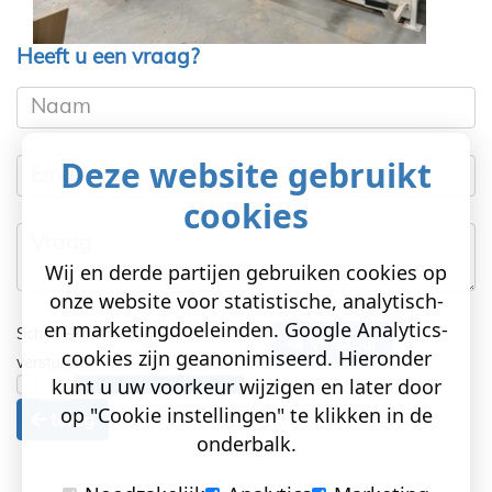
Heeft u een vraag?
Naam
Deze website gebruikt
Email
cookies
Vraag
Wij en derde partijen gebruiken cookies op
onze website voor statistische, analytisch-
en marketingdoeleinden. Google Analytics-
Schuif
om te kunnen
Verstuur
cookies zijn geanonimiseerd. Hieronder
versturen!
kunt u uw voorkeur wijzigen en later door
op "Cookie instellingen" te klikken in de
terug
onderbalk.