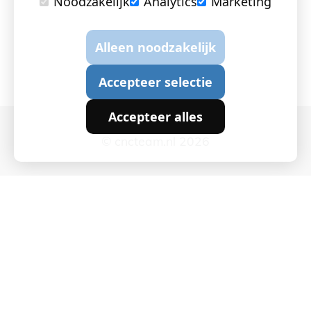
Noodzakelijk
Analytics
Marketing
Alleen noodzakelijk
Accepteer selectie
Accepteer alles
© cncteam.nl 2026
Cookie instellingen
|
Privacy en Cookies
|
Algemene
voorwaarden
|
Webchemie