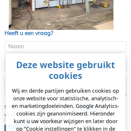
Heeft u een vraag?
Naam
Deze website gebruikt
Email
cookies
Vraag
Wij en derde partijen gebruiken cookies op
onze website voor statistische, analytisch-
en marketingdoeleinden. Google Analytics-
Schuif
om te kunnen
Verstuur
cookies zijn geanonimiseerd. Hieronder
versturen!
kunt u uw voorkeur wijzigen en later door
op "Cookie instellingen" te klikken in de
terug