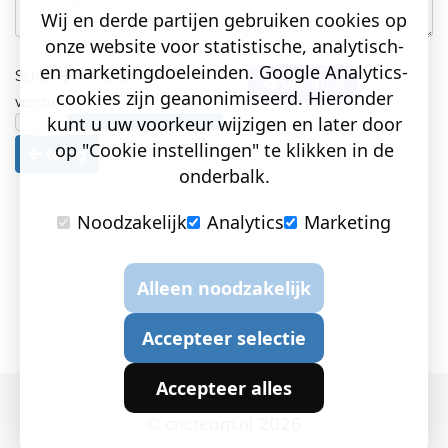
Wij en derde partijen gebruiken cookies op
onze website voor statistische, analytisch-
en marketingdoeleinden. Google Analytics-
Schuif
om te kunnen
Verstuur
cookies zijn geanonimiseerd. Hieronder
versturen!
kunt u uw voorkeur wijzigen en later door
op "Cookie instellingen" te klikken in de
terug
onderbalk.
Noodzakelijk
Analytics
Marketing
Alleen noodzakelijk
Accepteer selectie
Accepteer alles
© cncteam.nl 2026