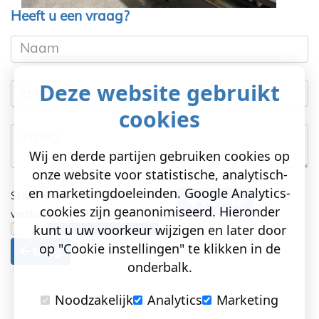
Heeft u een vraag?
Naam
Deze website gebruikt
Email
cookies
Vraag
Wij en derde partijen gebruiken cookies op
onze website voor statistische, analytisch-
en marketingdoeleinden. Google Analytics-
Schuif
om te kunnen
Verstuur
cookies zijn geanonimiseerd. Hieronder
versturen!
kunt u uw voorkeur wijzigen en later door
op "Cookie instellingen" te klikken in de
terug
onderbalk.
Noodzakelijk
Analytics
Marketing