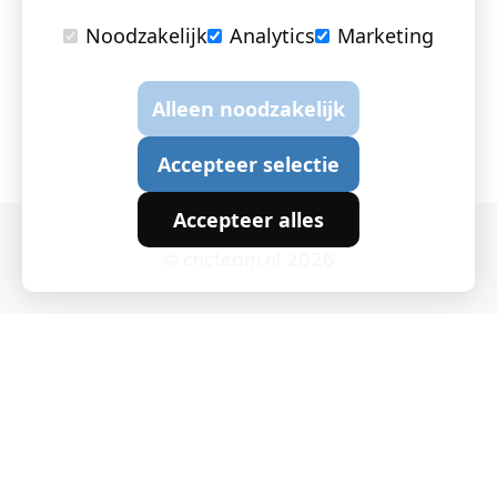
Noodzakelijk
Analytics
Marketing
Alleen noodzakelijk
Accepteer selectie
Accepteer alles
© cncteam.nl 2026
Cookie instellingen
|
Privacy en Cookies
|
Algemene
voorwaarden
|
Webchemie