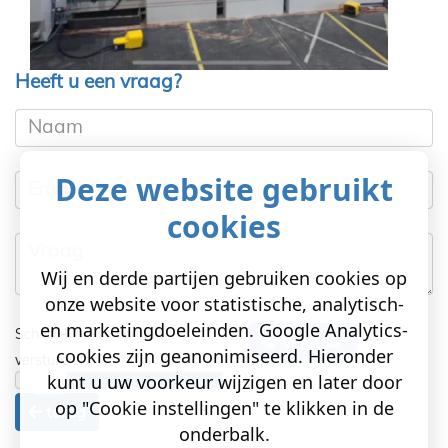
Heeft u een vraag?
Naam
Deze website gebruikt
Email
cookies
Vraag
Wij en derde partijen gebruiken cookies op
onze website voor statistische, analytisch-
en marketingdoeleinden. Google Analytics-
Schuif
om te kunnen
Verstuur
cookies zijn geanonimiseerd. Hieronder
versturen!
kunt u uw voorkeur wijzigen en later door
op "Cookie instellingen" te klikken in de
terug
onderbalk.