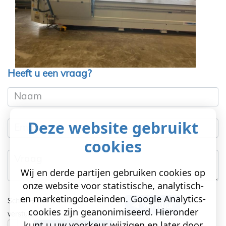
Heeft u een vraag?
Naam
Deze website gebruikt
Email
cookies
Vraag
Wij en derde partijen gebruiken cookies op
onze website voor statistische, analytisch-
en marketingdoeleinden. Google Analytics-
Schuif
om te kunnen
Verstuur
cookies zijn geanonimiseerd. Hieronder
versturen!
kunt u uw voorkeur wijzigen en later door