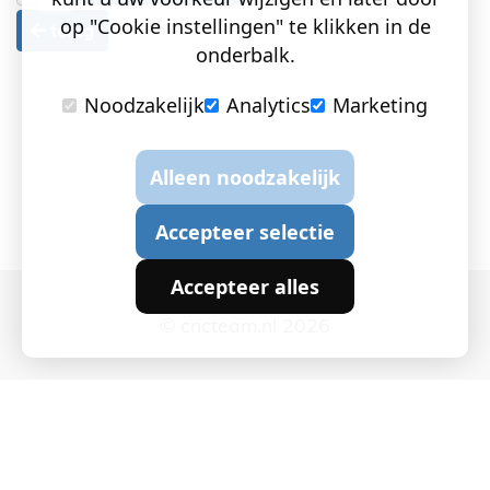
op "Cookie instellingen" te klikken in de
terug
onderbalk.
Noodzakelijk
Analytics
Marketing
Alleen noodzakelijk
Accepteer selectie
Accepteer alles
© cncteam.nl 2026
Cookie instellingen
|
Privacy en Cookies
|
Algemene