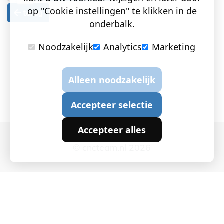
op "Cookie instellingen" te klikken in de
terug
onderbalk.
Noodzakelijk
Analytics
Marketing
Alleen noodzakelijk
Accepteer selectie
Accepteer alles
© cncteam.nl 2026
Cookie instellingen
|
Privacy en Cookies
|
Algemene