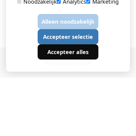
Noodzakelijk
Analytics
Marketing
Alleen noodzakelijk
Accepteer selectie
Accepteer alles
© cncteam.nl 2026
Cookie instellingen
|
Privacy en Cookies
|
Algemene
voorwaarden
|
Webchemie