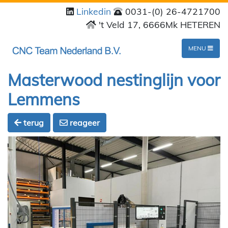
Linkedin
0031-(0) 26-4721700
't Veld 17, 6666Mk HETEREN
MENU
Masterwood nestinglijn voor
Lemmens
terug
reageer