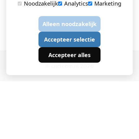
Noodzakelijk
Analytics
Marketing
Alleen noodzakelijk
Accepteer selectie
Accepteer alles
© cncteam.nl 2026
Cookie instellingen
|
Privacy en Cookies
|
Algemene
voorwaarden
|
Webchemie