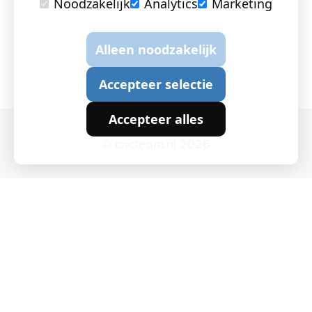
Noodzakelijk
Analytics
Marketing
Alleen noodzakelijk
Accepteer selectie
Accepteer alles
© cncteam.nl 2026
Cookie instellingen
|
Privacy en Cookies
|
Algemene
voorwaarden
|
Webchemie